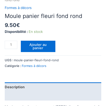
fond rond
Formes à décors
Moule panier fleuri fond rond
9.50
€
Disponibilité :
En stock
quantité
Ajouter au
panier
de
Moule
panier
UGS :
moule-panier-fleuri-fond-rond
fleuri
Catégorie :
Formes à décors
fond
rond
Description
Informations complémentaires