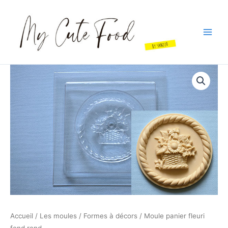
Aller
au
contenu
Main
Men
Accueil
/
Les moules
/
Formes à décors
/ Moule panier fleuri