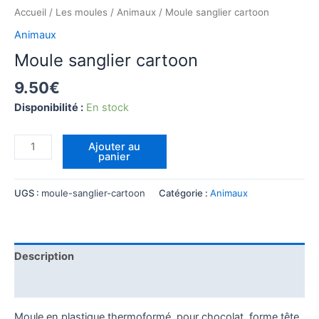
Accueil
/
Les moules
/
Animaux
/ Moule sanglier cartoon
Animaux
Moule sanglier cartoon
9.50
€
Disponibilité :
En stock
quantité
Ajouter au
panier
de
Moule
sanglier
UGS :
moule-sanglier-cartoon
Catégorie :
Animaux
cartoon
Description
Informations complémentaires
Moule en plastique thermoformé, pour chocolat, forme tête